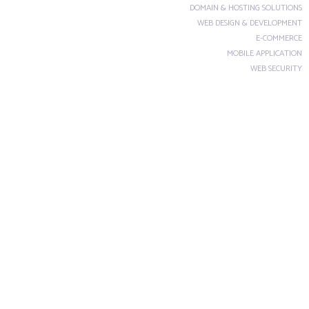
DOMAIN & HOSTING SOLUTIONS
WEB DESIGN & DEVELOPMENT
E-COMMERCE
MOBILE APPLICATION
WEB SECURITY
CUSTOM SOLUTIONS
SEO
SEARCH ENGINE OPTIMIZATION
ECOMMERCE SEO
SEARCH ENGINE MARKETING
CHATBOT
Service SMS
Advertising SMS
API’S & OTP
e-MARKETING